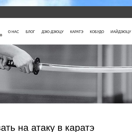
О НАС
БЛОГ
ДЗЮ-ДЗЮЦУ
КАРАТЭ
КОБУДО
ИАЙДЗЮЦУ
ать на атаку в каратэ