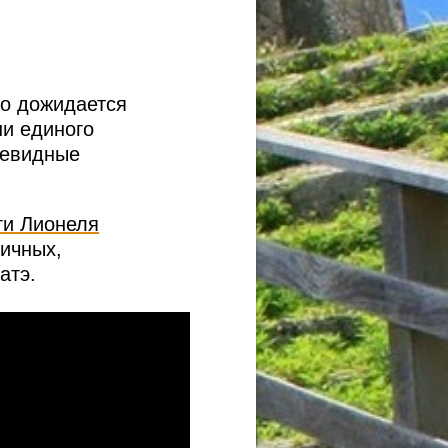
то дожидается
ни единого
чевидные
ги Лионеля
пичных,
атэ.