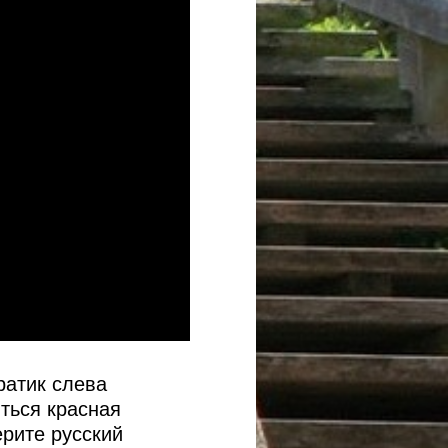
ратик слева
ться красная
ерите русский