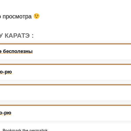
о просмотра
 КАРАТЭ :
э бесполезны
зю-рю
зю-рю
а
. Bookmark the
permalink
.