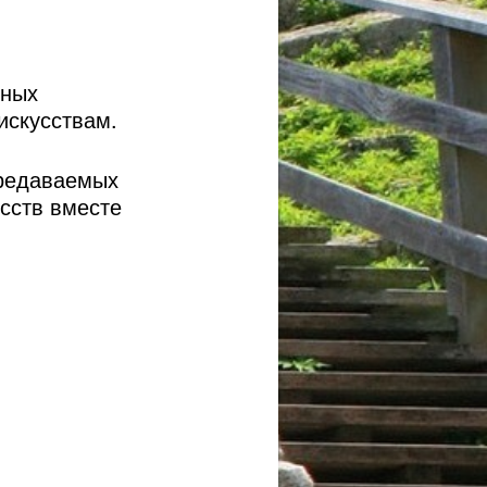
тных
искусствам.
ередаваемых
усств вместе