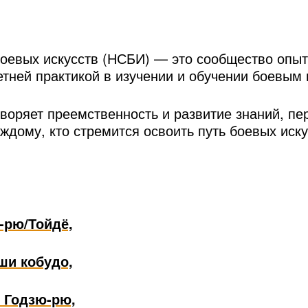
боевых искусств (НСБИ) — это сообщество опы
етней практикой в изучении и обучении боевым 
воряет преемственность и развитие знаний, п
ждому, кто стремится освоить путь боевых иск
-рю/Тойдё,
ши кобудо,
э Годзю-рю,