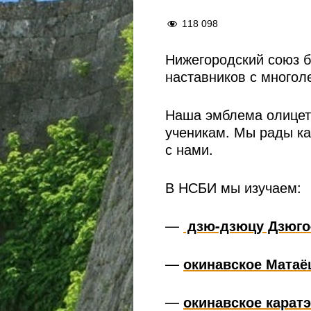
118 098
Нижегородский союз 
наставников с многол
Наша эмблема олицет
ученикам. Мы рады ка
с нами.
В НСБИ мы изучаем:
—
дзю-дзюцу Дзюго
—
окинавское Матаё
—
окинавское карат