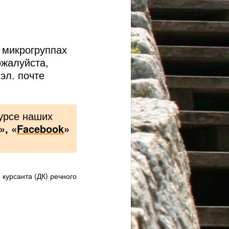
 микрогруппах
ожалуйста,
эл. почте
курсе наших
», «
Facebook
»
 курсанта (ДК) речного