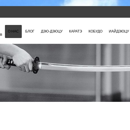
О НАС
БЛОГ
ДЗЮ-ДЗЮЦУ
КАРАТЭ
КОБУДО
ИАЙДЗЮЦУ