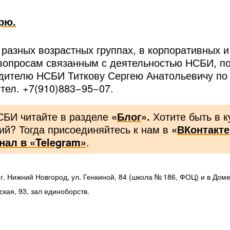
рю.
 разных возрастных группах, в корпоративных и
вопросам связанным с деятельностью НСБИ, п
дителю НСБИ Титкову Сергею Анатольевичу по 
тел. +7(910)883−95−07.
СБИ читайте в разделе
«
Блог
».
Хотите быть в 
ий? Тогда присоединяйтесь к нам в
«
ВКонтакте
нал в «Telegram»
.
 г. Нижний Новгород, ул. Генкиной, 84 (школа № 186, ФОЦ) и в Доме
кая, 93, зал единоборств.