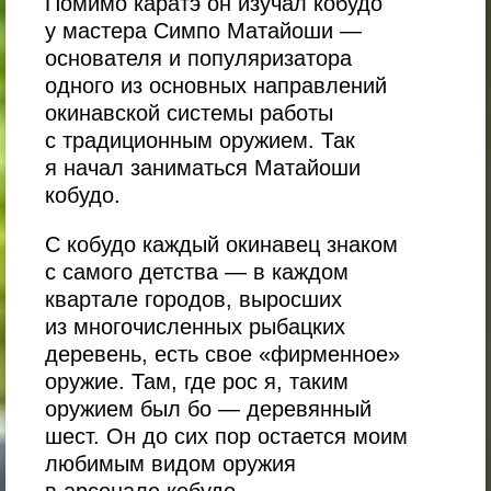
Помимо каратэ он изучал кобудо
у мастера Симпо Матайоши —
основателя и популяризатора
одного из основных направлений
окинавской системы работы
с традиционным оружием. Так
я начал заниматься Матайоши
кобудо.
С кобудо каждый окинавец знаком
с самого детства — в каждом
квартале городов, выросших
из многочисленных рыбацких
деревень, есть свое «фирменное»
оружие. Там, где рос я, таким
оружием был бо — деревянный
шест. Он до сих пор остается моим
любимым видом оружия
в арсенале кобудо.