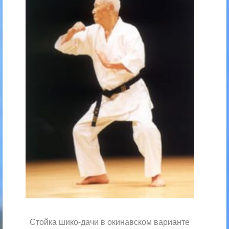
Стойка шико-дачи в окинавском варианте