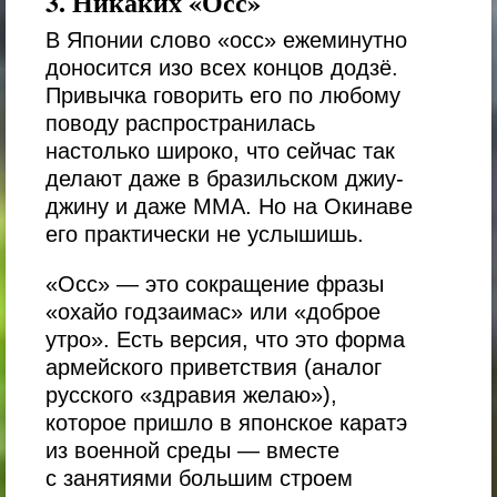
3. Никаких «Осс»
В Японии слово
«осс»
ежеминутно
доносится изо всех концов додзё.
Привычка говорить его по любому
поводу распространилась
настолько широко, что сейчас так
делают даже в бразильском джиу-
джину и даже ММА. Но на Окинаве
его практически не услышишь.
«Осс»
— это сокращение фразы
«охайо годзаимас» или «доброе
утро»
. Есть версия, что это форма
армейского приветствия (аналог
русского «здравия желаю»),
которое пришло в японское каратэ
из военной среды — вместе
с занятиями большим строем