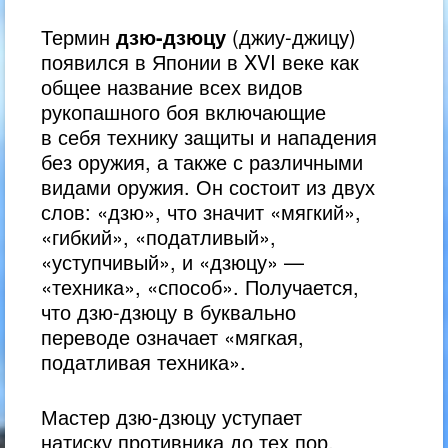
Термин
дзю-дзюцу
(джиу-джицу)
появился в Японии в XVI веке как
общее название всех видов
рукопашного боя включающие
в себя технику защиты и нападения
без оружия, а также с различными
видами оружия. Он состоит из двух
слов: «дзю», что значит «мягкий»,
«гибкий», «податливый»,
«уступчивый», и «дзюцу» —
«техника», «способ». Получается,
что дзю-дзюцу в буквально
переводе означает «мягкая,
податливая техника».
Мастер дзю-дзюцу уступает
натиску противника до тех пор,