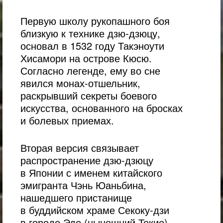
Первую школу рукопашного боя
близкую к технике дзю-дзюцу,
основал в 1532 году Такэноути
Хисамори на острове Кюсю.
Согласно легенде, ему во сне
явился монах-отшельник,
раскрывший секреты боевого
искусства, основанного на бросках
и болевых приемах.
Вторая версия связывает
распространение дзю-дзюцу
в Японии с именем китайского
эмигранта Чэнь Юаньбина,
нашедшего пристанище
в буддийском храме Секоку-дзи
в городе Эдо (нынешний Токио).