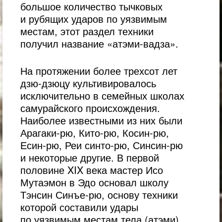
большое количество тычковых
и рубящих ударов по уязвимым
местам, этот раздел техники
получил название «атэми-вадза».
На протяжении более трехсот лет
дзю-дзюцу культивировалось
исключительно в семейных школах
самурайского происхождения.
Наиболее известными из них были
Арагаки-рю, Кито-рю, Косин-рю,
Есин-рю, Реи синто-рю, Синсин-рю
и некоторые другие. В первой
половине XIX века мастер Исо
Мутаэмон в Эдо основал школу
Тэнсин Синъе-рю, основу техники
которой составили удары
по уязвимым местам тела (атэми)