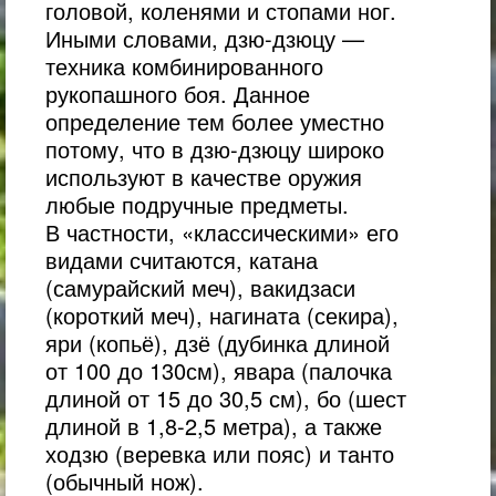
головой, коленями и стопами ног.
Иными словами, дзю-дзюцу —
техника комбинированного
рукопашного боя. Данное
определение тем более уместно
потому, что в дзю-дзюцу широко
используют в качестве оружия
любые подручные предметы.
В частности, «классическими» его
видами считаются, катана
(самурайский меч), вакидзаси
(короткий меч), нагината (секира),
яри (копьё), дзё (дубинка длиной
от 100 до 130см), явара (палочка
длиной от 15 до 30,5 см), бо (шест
длиной в 1,8-
2,5 метра), а также
ходзю (веревка или пояс) и танто
(обычный нож).