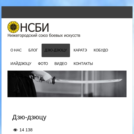
SKIP TO CONTENT
Menu
О НАС
БЛОГ
ДЗЮ-ДЗЮЦУ
КАРАТЭ
КОБУДО
ИАЙДЗЮЦУ
ФОТО
ВИДЕО
КОНТАКТЫ
Дзю-дзюцу
14 138